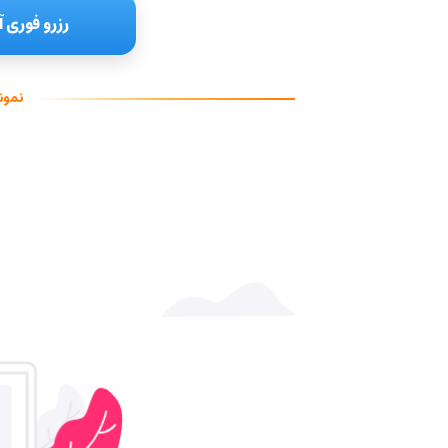
رزرو فوری آ
نمون